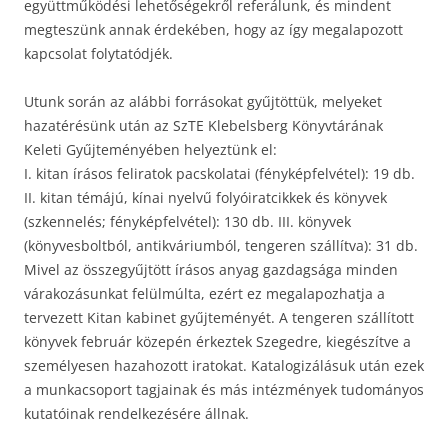
együttműködési lehetőségekről referálunk, és mindent
megteszünk annak érdekében, hogy az így megalapozott
kapcsolat folytatódjék.
Utunk során az alábbi forrásokat gyűjtöttük, melyeket
hazatérésünk után az SzTE Klebelsberg Könyvtárának
Keleti Gyűjteményében helyeztünk el:
I. kitan írásos feliratok pacskolatai (fényképfelvétel): 19 db.
II. kitan témájú, kínai nyelvű folyóiratcikkek és könyvek
(szkennelés; fényképfelvétel): 130 db. III. könyvek
(könyvesboltból, antikváriumból, tengeren szállítva): 31 db.
Mivel az összegyűjtött írásos anyag gazdagsága minden
várakozásunkat felülmúlta, ezért ez megalapozhatja a
tervezett Kitan kabinet gyűjteményét. A tengeren szállított
könyvek február közepén érkeztek Szegedre, kiegészítve a
személyesen hazahozott iratokat. Katalogizálásuk után ezek
a munkacsoport tagjainak és más intézmények tudományos
kutatóinak rendelkezésére állnak.