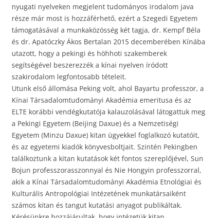
nyugati nyelveken megjelent tudományos irodalom java
része már most is hozzáférhető, ezért a Szegedi Egyetem
támogatásával a munkaközösség két tagja, dr. Kempf Béla
és dr. Apatóczky Ákos Bertalan 2015 decemberében Kínába
utazott, hogy a pekingi és höhhoti szakemberek
segítségével beszerezzék a kínai nyelven íródott
szakirodalom legfontosabb tételeit.
Utunk első állomása Peking volt, ahol Bayartu professzor, a
Kínai Társadalomtudományi Akadémia emeritusa és az
ELTE korábbi vendégkutatója kalauzolásával látogattuk meg
a Pekingi Egyetem (Beijing Daxue) és a Nemzetiségi
Egyetem (Minzu Daxue) kitan ügyekkel foglalkozó kutatóit,
és az egyetemi kiadók könyvesboltjait. Szintén Pekingben
találkoztunk a kitan kutatások két fontos szereplőjével, Sun
Bojun professzorasszonnyal és Nie Hongyin professzorral,
akik a Kínai Társadalomtudományi Akadémia Etnológiai és
Kulturális Antropológiai Intézetének munkatársaiként
számos kitan és tangut kutatási anyagot publikáltak.
Kérésünkre hozzájárultak, hogy intézetük kitan