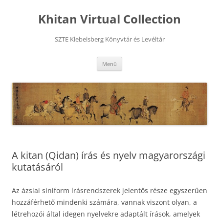
Kilépés
a
Khitan Virtual Collection
tartalomba
SZTE Klebelsberg Könyvtár és Levéltár
Menü
A kitan (Qidan) írás és nyelv magyarországi
kutatásáról
Az ázsiai siniform írásrendszerek jelentős része egyszerűen
hozzáférhető mindenki számára, vannak viszont olyan, a
létrehozói által idegen nyelvekre adaptált írások, amelyek