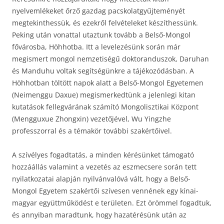
nyelvemlékeket őrző gazdag pacskolatgyűjteményét
megtekinthessük, és ezekről felvételeket készíthessünk.
Peking után vonattal utaztunk tovább a Belső-Mongol
fővárosba, Höhhotba. Itt a levelezésünk során már
megismert mongol nemzetiségű doktoranduszok, Daruhan
és Manduhu voltak segítségünkre a tájékozódásban. A
Höhhotban töltött napok alatt a Belső-Mongol Egyetemen
(Neimenggu Daxue) megismerkedtünk a jelenlegi kitan
kutatások fellegvárának számító Mongolisztikai Központ
(Mengguxue Zhongxin) vezetőjével, Wu Yingzhe
professzorral és a témakör további szakértőivel.
A szívélyes fogadtatás, a minden kérésünket támogató
hozzáállás valamint a vezetés az eszmecsere során tett
nyilatkozatai alapján nyilvánvalóvá vált, hogy a Belső-
Mongol Egyetem szakértői szívesen vennének egy kínai-
magyar együttműködést e területen. Ezt örömmel fogadtuk,
és annyiban maradtunk, hogy hazatérésünk után az