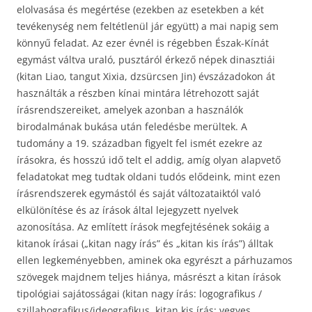
elolvasása és megértése (ezekben az esetekben a két
tevékenység nem feltétlenül jár együtt) a mai napig sem
könnyű feladat. Az ezer évnél is régebben Észak-Kínát
egymást váltva uraló, pusztáról érkező népek dinasztiái
(kitan Liao, tangut Xixia, dzsürcsen Jin) évszázadokon át
használták a részben kínai mintára létrehozott saját
írásrendszereiket, amelyek azonban a használók
birodalmának bukása után feledésbe merültek. A
tudomány a 19. században figyelt fel ismét ezekre az
írásokra, és hosszú idő telt el addig, amíg olyan alapvető
feladatokat meg tudtak oldani tudós elődeink, mint ezen
írásrendszerek egymástól és saját változataiktól való
elkülönítése és az írások által lejegyzett nyelvek
azonosítása. Az említett írások megfejtésének sokáig a
kitanok írásai („kitan nagy írás” és „kitan kis írás”) álltak
ellen legkeményebben, aminek oka egyrészt a párhuzamos
szövegek majdnem teljes hiánya, másrészt a kitan írások
tipológiai sajátosságai (kitan nagy írás: logografikus /
szillabografikus/ideografikus, kitan kis írás: vegyes