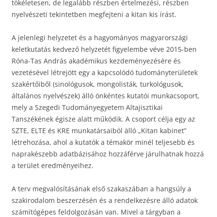
tökéletesen, de legalább részben értelmezési, részben
nyelvészeti tekintetben megfejteni a kitan kis írást.
A jelenlegi helyzetet és a hagyományos magyarországi
keletkutatás kedvező helyzetét figyelembe véve 2015-ben
Róna-Tas András akadémikus kezdeményezésére és
vezetésével létrejött egy a kapcsolódó tudományterületek
szakértőiből (sinológusok, mongolisták, turkológusok,
általános nyelvészek) álló önkéntes kutatói munkacsoport,
mely a Szegedi Tudományegyetem Altajisztikai
Tanszékének égisze alatt működik. A csoport célja egy az
SZTE, ELTE és KRE munkatársaiból álló „Kitan kabinet”
létrehozása, ahol a kutatók a témakör minél teljesebb és
naprakészebb adatbázisához hozzáférve járulhatnak hozzá
a terület eredményeihez.
A terv megvalósításának első szakaszában a hangsúly a
szakirodalom beszerzésén és a rendelkezésre álló adatok
számítógépes feldolgozásán van. Mivel a tárgyban a