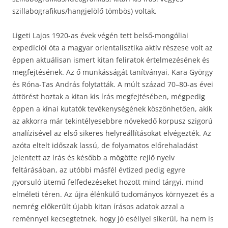
szillabografikus/hangjelölő tömbös) voltak.
Ligeti Lajos 1920-as évek végén tett belső-mongóliai
expedíciói óta a magyar orientalisztika aktív részese volt az
éppen aktuálisan ismert kitan feliratok értelmezésének és
megfejtésének. Az ő munkásságát tanítványai, Kara György
és Róna-Tas András folytatták. A múlt század 70–80-as évei
áttörést hoztak a kitan kis írás megfejtésében, mégpedig
éppen a kínai kutatók tevékenységének köszönhetően, akik
az akkorra már tekintélyesebbre növekedő korpusz szigorú
analízisével az első sikeres helyreállításokat elvégezték. Az
azóta eltelt időszak lassú, de folyamatos előrehaladást
jelentett az írás és később a mögötte rejlő nyelv
feltárásában, az utóbbi másfél évtized pedig egyre
gyorsuló ütemű felfedezéseket hozott mind tárgyi, mind
elméleti téren. Az újra élénkülő tudományos környezet és a
nemrég előkerült újabb kitan írásos adatok azzal a
reménnyel kecsegtetnek, hogy jó eséllyel sikerül, ha nem is